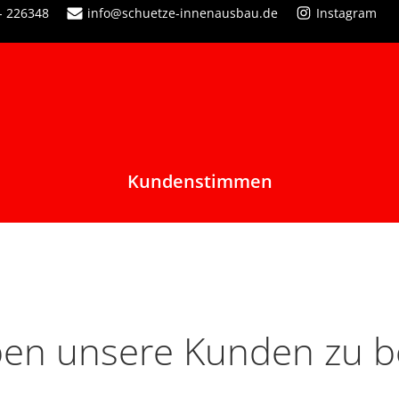
 - 226348
info@schuetze-innenausbau.de
Instagram
Kundenstimmen
en unsere Kunden zu b