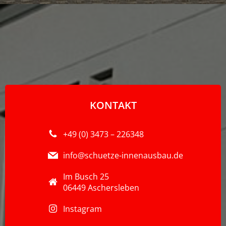
KONTAKT
+49 (0) 3473 – 226348
info@schuetze-innenausbau.de
Im Busch 25
06449 Aschersleben
Instagram